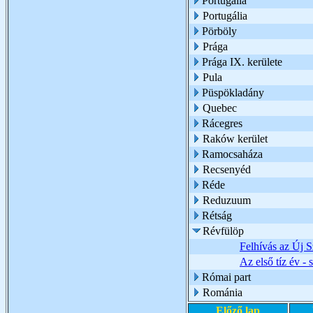
Portugáila
Portugália
Pörböly
Prága
Prága IX. kerülete
Pula
Püspökladány
Quebec
Rácegres
Raków kerület
Ramocsaháza
Recsenyéd
Réde
Reduzuum
Rétság
Révfülöp
Felhívás az Új 
Az első tíz év - 
Római part
Románia
Előző lap