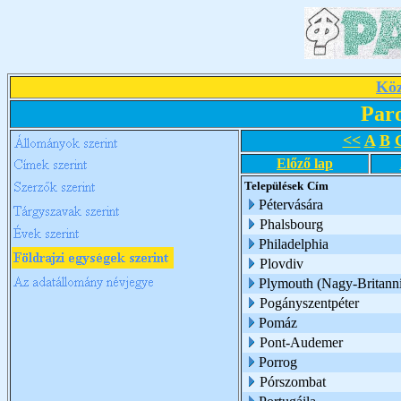
Köz
Par
<<
A
B
Előző lap
Települések
Cím
Pétervására
Phalsbourg
Philadelphia
Plovdiv
Plymouth (Nagy-Britann
Pogányszentpéter
Pomáz
Pont-Audemer
Porrog
Pórszombat