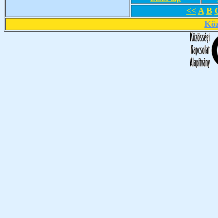
<<
A
B
Köz