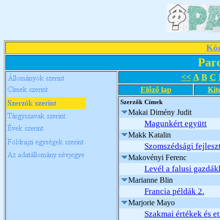
Köz
Par
<<
A
B
C
Előző lap
Kit
Szerzők
Címek
Makai Dimény Judit
Magunkért együtt
Makk Katalin
Szomszédsági fejles
Makovényi Ferenc
Levél a falusi gazdák
Marianne Blin
Francia példák 2.
Marjorie Mayo
Szakmai értékek és e