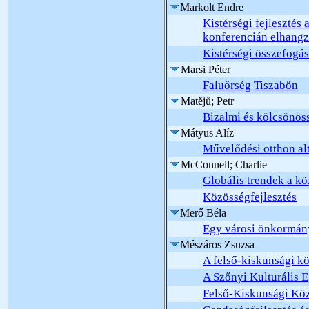
Markolt Endre
Kistérségi fejlesztés
konferencián elhangz
Kistérségi összefogás
Marsi Péter
Faluőrség Tiszabőn
Matějů; Petr
Bizalmi és kölcsönöss
Mátyus Alíz
Művelődési otthon alt
McConnell; Charlie
Globális trendek a kö
Közösségfejlesztés
Merő Béla
Egy városi önkormányz
Mészáros Zsuzsa
A felső-kiskunsági k
A Szőnyi Kulturális E
Felső-Kiskunsági Kö