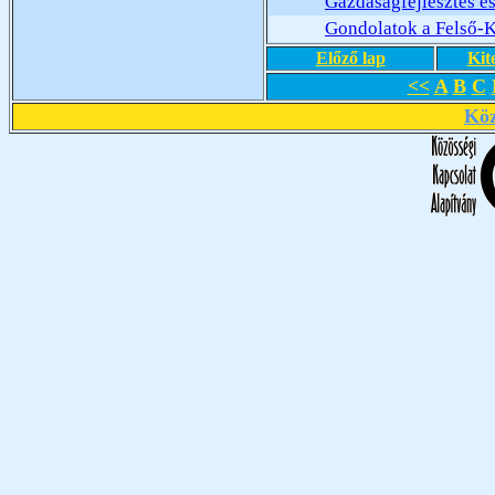
Gazdaságfejlesztés és
Gondolatok a Felső-
Előző lap
Kit
<<
A
B
C
Köz