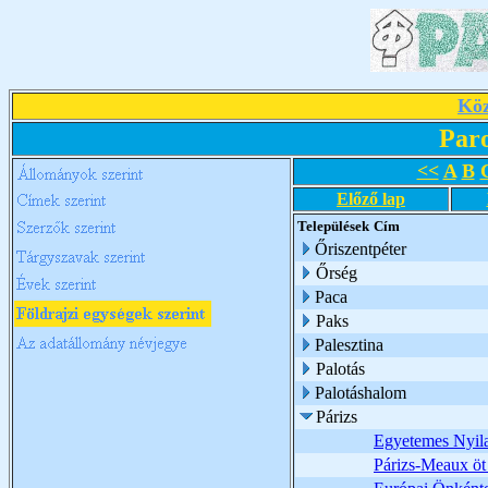
Köz
Par
<<
A
B
Előző lap
Települések
Cím
Őriszentpéter
Őrség
Paca
Paks
Palesztina
Palotás
Palotáshalom
Párizs
Egyetemes Nyila
Párizs-Meaux öt 