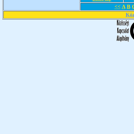
<<
A
B
Köz