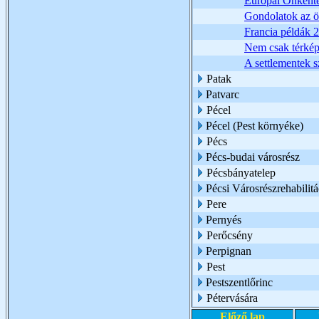
Európai Önkénte
Gondolatok az ö
Francia példák 2
Nem csak térkép 
A settlementek s
Patak
Patvarc
Pécel
Pécel (Pest környéke)
Pécs
Pécs-budai városrész
Pécsbányatelep
Pécsi Városrészrehabilit
Pere
Pernyés
Perőcsény
Perpignan
Pest
Pestszentlőrinc
Pétervására
Előző lap