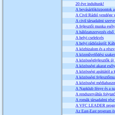
20 éve indultunk!
A bevásárlóközpontok a
A Civil Rádió vendége vo
A civil társadalmi szerv
A fejlesztői munka esély
A hálózatszervezés első 
A helyi cselekvés
A helyi rádiózásról: Ká
A közbizalom és a rész
A közművelődési szakem
A közösségfejlesztők új
A közösségi akarat esély
A közösségi apátiától a
A közösségi fejlesztőm
A közösségi médiahaszná
A Napklub fénye és a na
A rendszerváltás folyta
A romák társadalmi rész
A VFC LEADER program
Az East-East program ös