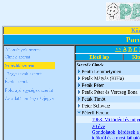
Köz
Par
<<
A
B
C
Előző lap
Kit
Szerzők
Címek
Pentti Lemmetyinen
Peták Mátyás (KiHa)
Peták Péter
Peták Péter és Vercseg Ilona
Peták Timót
Peter Schwarz
Péterfi Ferenc
1968. Mi történt és mily
20 éve
Gondolatok, kérdések a 
időkről és a most látható