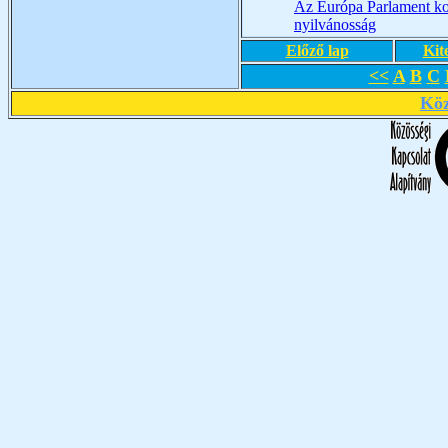
Az Európa Parlament kon
nyilvánosság
Előző lap
Kit
<<
A
B
C
Köz