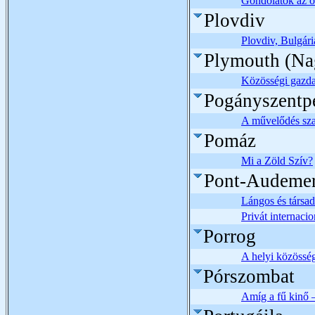
Gondolatok az ö
Plovdiv
Plovdiv, Bulgár
Plymouth (Na
Közösségi gazdas
Pogányszentp
A művelődés sz
Pomáz
Mi a Zöld Szív?
Pont-Audeme
Lángos és társad
Privát internac
Porrog
A helyi közösség
Pórszombat
Amíg a fű kinő –