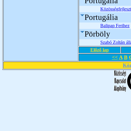
Portugáila
Közösségfejlesz
Portugália
Balipap Ferihez
Pörböly
Szabó Zoltán áll
Előző lap
<<
A
B
Köz