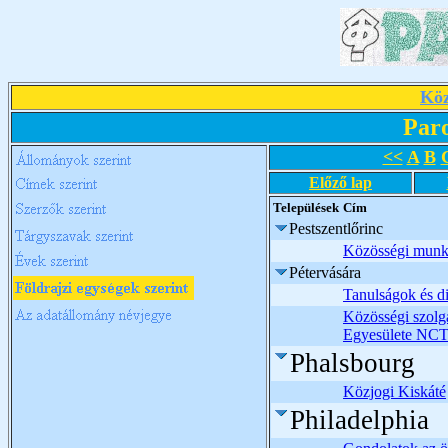
Köz
Par
<<
A
B
Előző lap
Települések
Cím
Pestszentlőrinc
Közösségi munk
Pétervására
Tanulságok és d
Közösségi szolgá
Egyesülete NCT
Phalsbourg
Közjogi Kiskáté
Philadelphia