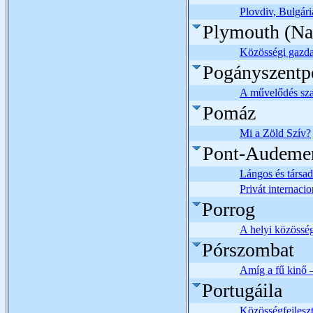
Plovdiv, Bulgár
Plymouth (Na
Közösségi gazdas
Pogányszentp
A művelődés sz
Pomáz
Mi a Zöld Szív?
Pont-Audeme
Lángos és társad
Privát internac
Porrog
A helyi közösség
Pórszombat
Amíg a fű kinő –
Portugáila
Közösségfejlesz