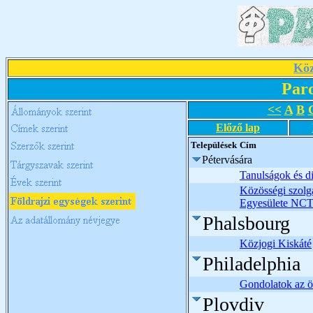
Köz
Par
<<
A
B
Előző lap
Települések
Cím
Pétervására
Tanulságok és d
Közösségi szolgá
Egyesülete NCT
Phalsbourg
Közjogi Kiskáté
Philadelphia
Gondolatok az ö
Plovdiv