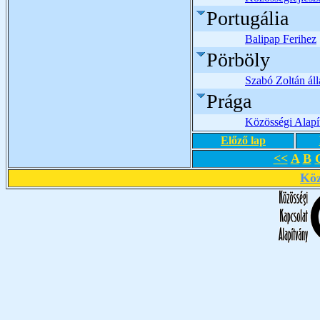
Portugália
Balipap Ferihez
Pörböly
Szabó Zoltán áll
Prága
Közösségi Alap
Előző lap
<<
A
B
Köz