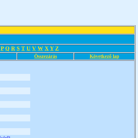
P
Q
R
S
T
U
V
W
X
Y
Z
Összezárás
Következő lap