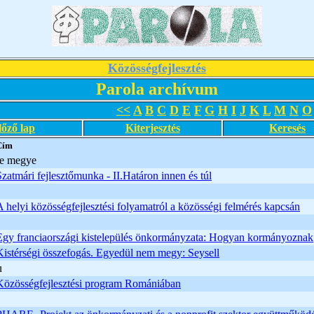
Közösségfejlesztés
Parola archívum
<<
A
B
C
D
E
F
G
H
I
J
K
L
M
N
O
lőző lap
Kiterjesztés
Keresés
Cím
e megye
Szatmári fejlesztőmunka - II.Határon innen és túl
A helyi közösségfejlesztési folyamatról a közösségi felmérés kapcsán
Egy franciaországi kistelepülés önkormányzata: Hogyan kormányoznak
Kistérségi összefogás. Egyedül nem megy: Seysell
u
Közösségfejlesztési program Romániában