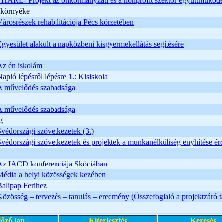
PHARE- Projekt az önkormányzati és a nonprofit szektor együttműködé
s környéke
Városrészek rehabilitációja Pécs körzetében
Egyesület alakult a napközbeni kisgyermekellátás segítésére
Az én iskolám
Napló lépésről lépésre 1.: Kisiskola
A művelődés szabadsága
A művelődés szabadsága
g
Svédországi szövetkezetek (3.)
Svédországi szövetkezetek és projektek a munkanélküliség enyhítése ér
Az IACD konferenciája Skóciában
Média a helyi közösségek kezében
Balipap Ferihez
Közösség – tervezés – tanulás – eredmény (Összefoglaló a projektzáró 
lőző lap
Kiterjesztés
Keresés