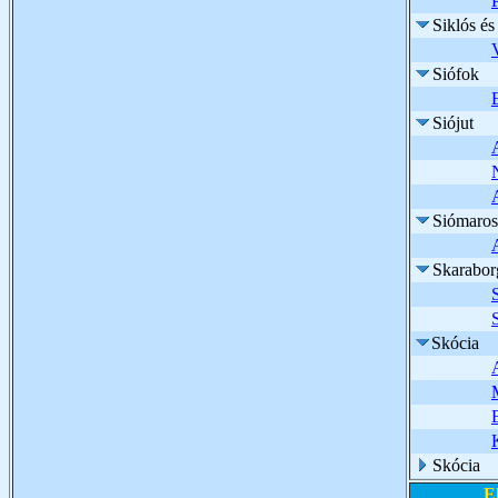
Siklós é
Siófok
Siójut
Siómaros
Skarabor
Skócia
Skócia
E