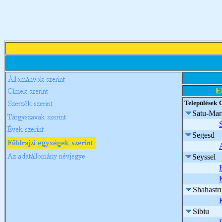
E
Települések
Satu-Mar
Segesd
Seyssel
Shahastr
Sibiu