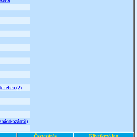
séről
dekében (2)
tanácskozásról)
Összezárás
Következő lap